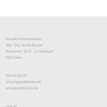
Visuelle Kommunikation
Dipl.- Des. Gunda Becker
Kamekestr. 20-22 · c/o Südflügel
50672 Köln
0163.55 38 278
info(at)gundabecker.de
www.gundabecker.de
xing.de